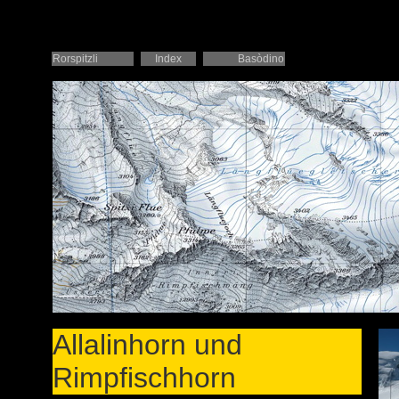
Rorspitzli
Index
Basòdino
Allalinhorn und
Rimpfischhorn