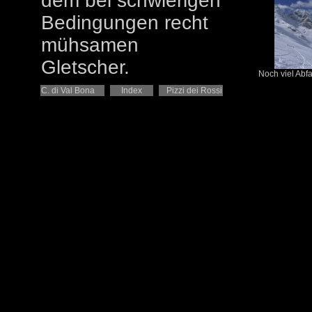
dem bei schwierigen
Bedingungen recht
mühsamen
Gletscher.
Noch viel Abfah
C. di Val Bona
Index
Pizzi dei Rossi