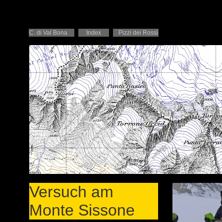
C. di Val Bona
Index
Pizzi dei Rossi
Versuch am
Monte Sissone