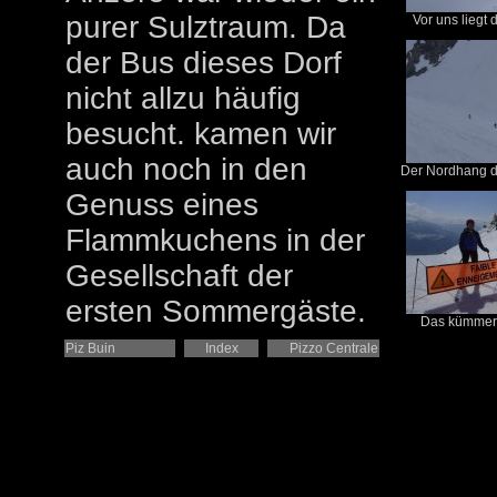
purer Sulztraum. Da
Vor uns liegt
der Bus dieses Dorf
nicht allzu häufig
besucht. kamen wir
auch noch in den
Der Nordhang di
Genuss eines
Flammkuchens in der
Gesellschaft der
ersten Sommergäste.
Das kümmert
Piz Buin
Index
Pizzo Centrale