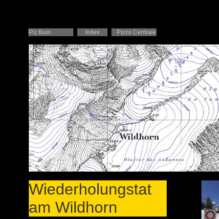
Piz Buin
Index
Pizzo Centrale
Wiederholungstat
am Wildhorn