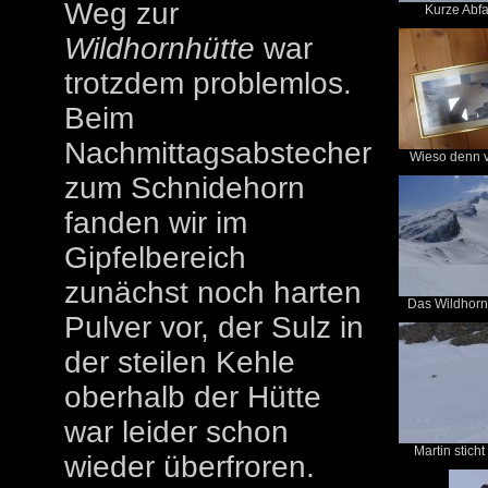
Weg zur
Kurze Abfah
Wildhornhütte
war
trotzdem problemlos.
Beim
Nachmittagsabstecher
Wieso denn vo
zum Schnidehorn
fanden wir im
Gipfelbereich
zunächst noch harten
Das Wildhorn, 
Pulver vor, der Sulz in
der steilen Kehle
oberhalb der Hütte
war leider schon
Martin sticht
wieder überfroren.