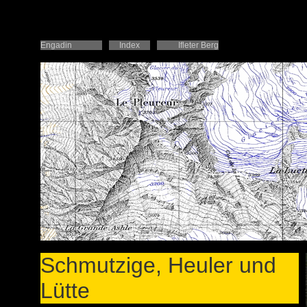
Engadin
Index
Ifleter Berg
Schmutzige, Heuler und
Lütte