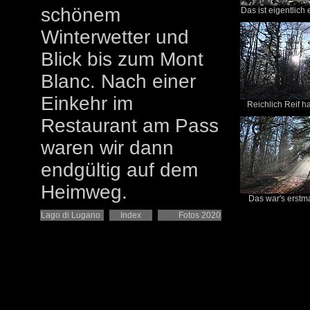
schönem
Das ist eigentlich 
Winterwetter und
Blick bis zum Mont
Blanc. Nach einer
Einkehr im
Reichlich Reif ha
Restaurant am Pass
waren wir dann
endgültig auf dem
Heimweg.
Das war's erstmal
Lago di Lugano
Index
Fotos 2020