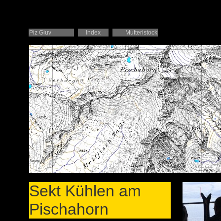
Piz Giuv
Index
Mutteristock
Sekt Kühlen am
Pischahorn