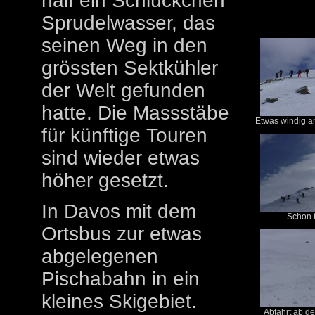
half ein Schlückchen
Sprudelwasser, das
seinen Weg in den
grössten Sektkühler
der Welt gefunden
hatte. Die Massstäbe
Etwas windig an
für künftige Touren
sind wieder etwas
höher gesetzt.
In Davos mit dem
Schon f
Ortsbus zur etwas
abgelegenen
Pischabahn in ein
kleines Skigebiet.
Abfahrt ab de