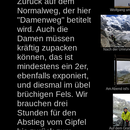
Zurück auf dem
Normalweg, der hier
Wolfgang und
"Damenweg" betitelt
wird. Auch die
Damen müssen
kräftig zupacken
Nach der Umrund
können, das ist
mindestens ein 2er,
ebenfalls exponiert,
und diesmal im übel
Am Abend ist's 
brüchigen Fels. Wir
brauchen drei
Stunden für den
Abstieg vom Gipfel
Auf dem Grat i