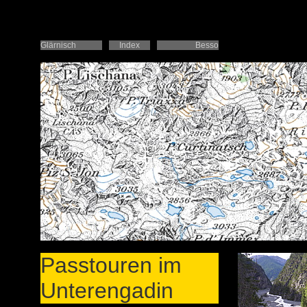
Glärnisch
Index
Besso
Passtouren im
Unterengadin