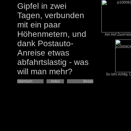
Gipfel in zwei
Tagen, verbunden
mit ein paar
Höhenmetern, und
Am Hof Zuort kön
dank Postauto-
Anreise etwas
abfahrtslastig - was
will man mehr?
So ist's richtig. 
Glärnisch
Index
Besso