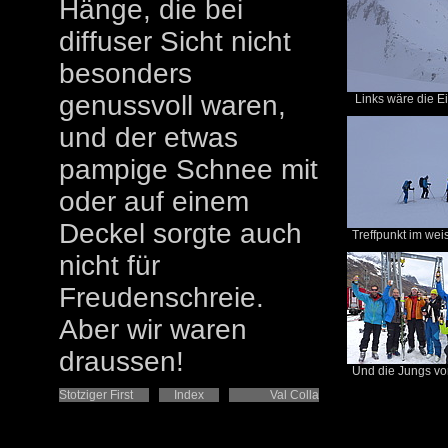
Hänge, die bei
diffuser Sicht nicht
besonders
genussvoll waren,
Links wäre die Ein
und der etwas
pampige Schnee mit
oder auf einem
Deckel sorgte auch
Treffpunkt im wei
nicht für
Freudenschreie.
Aber wir waren
draussen!
Und die Jungs vo
Stotziger First
Index
Val Colla