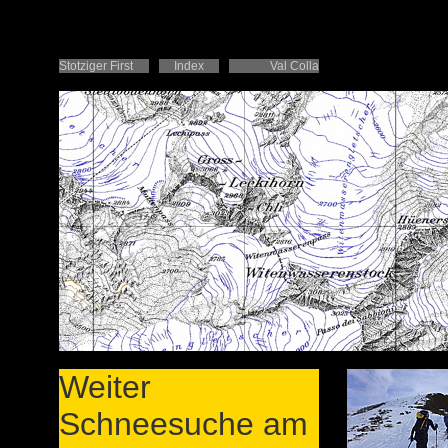
Stotziger First
Index
Val Colla
Weiter
Schneesuche am