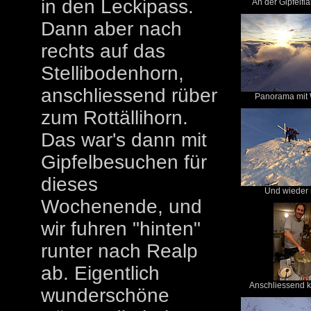
in den Leckipass.
An der Gipfelfla
Dann aber nach
rechts auf das
Stellibodenhorn,
anschliessend rüber
Panorama mit 
zum Rottällihorn.
Das war's dann mit
Gipfelbesuchen für
dieses
Und wieder r
Wochenende, und
wir fuhren "hinten"
runter nach Realp
ab. Eigentlich
Anschliessend ko
wunderschöne