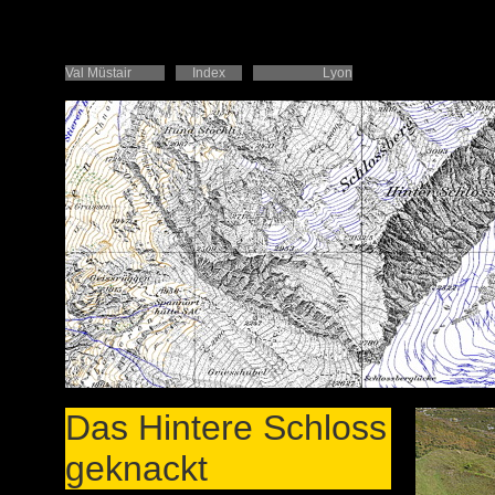
Val Müstair
Index
Lyon
Das Hintere Schloss
geknackt