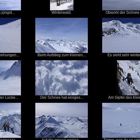
 jüngst...
Winterwald.
Obwohl der Schnee n
wehungen...
Beim Aufstieg zum Kleinen...
Es sieht sehr winter
der Lücke...
Der Schnee hat einiges...
Am Gipfel des Klei