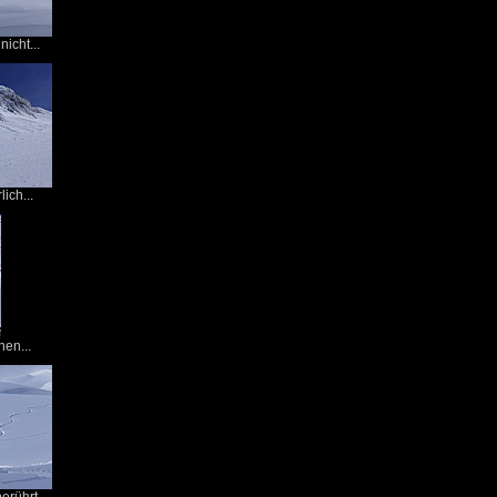
icht...
lich...
nen...