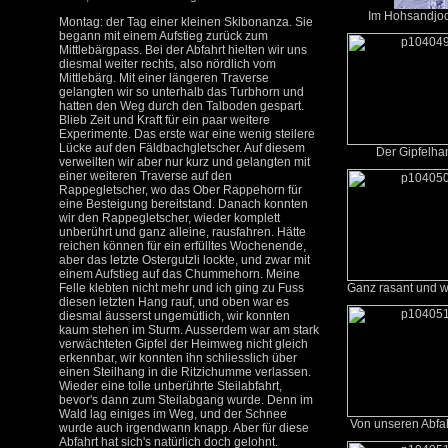
Im Hohsandjoch
Montag: der Tag einer kleinen Skibonanza. Sie
begann mit einem Aufstieg zurück zum
Mittlebärgpass. Bei der Abfahrt hielten wir uns
diesmal weiter rechts, also nördlich vom
Mittlebärg. Mit einer längeren Traverse
gelangten wir so unterhalb das Turbhorn und
hatten den Weg durch den Talboden gespart.
Blieb Zeit und Kraft für ein paar weitere
Experimente. Das erste war eine wenig steilere
Lücke auf den Fäldbachgletscher. Auf diesem
Der Gipfelhan
verweilten wir aber nur kurz und gelangten mit
einer weiteren Traverse auf den
Rappegletscher, wo das Ober Rappehorn für
eine Besteigung bereitstand. Danach konnten
wir den Rappegletscher, wieder komplett
unberührt und ganz alleine, rausfahren. Hätte
reichen können für ein erfülltes Wochenende,
aber das letzte Ostergutzli lockte, und zwar mit
einem Aufstieg auf das Chummehorn. Meine
Felle klebten nicht mehr und ich ging zu Fuss
Ganz rasant und wi
diesen letzten Hang rauf, und oben war es
diesmal äusserst ungemütlich, wir konnten
kaum stehen im Sturm. Ausserdem war am stark
verwächteten Gipfel der Heimweg nicht gleich
erkennbar, wir konnten ihn schliesslich über
einen Steilhang in die Ritzichumme verlassen.
Wieder eine tolle unberührte Steilabfahrt,
bevor's dann zum Steilabgang wurde. Denn im
Wald lag einiges im Weg, und der Schnee
Von unseren Abfah
wurde auch irgendwann knapp. Aber für diese
Abfahrt hat sich's natürlich doch gelohnt.