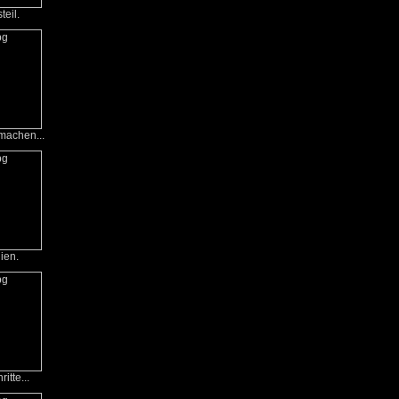
teil.
machen...
lien.
itte...