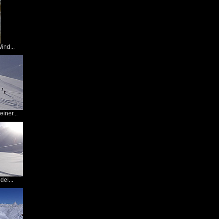
ind...
iner...
el...