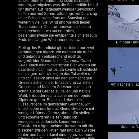
Mit Blick ins Val
ausser eben im Süden. Da sollte es besser
werden, wenigstens was die Schneefälle betraf.
Wir durften auf insgesamt weniger Bewölkung
hoffen und viel Sonne, allerdings mit Durchzug
einer Schlechtwetterfront am Samstag und
weiterhin viel, viel Wind und wirklich fiesen
Temperaturen. Die Lawinenwarnstufe blieb
entsprechend auch auf erheblich,
beziehungsweise sie entspannte sich erst zum
Ende des langen Wochenendes etwas.
Ein paar Häng
Freitag: Ins Bedrettotal gibt es leider nur zwei
Verbindungen täglich, wir nahmen die frühe
und gelangten entsprechend noch zu
vorgerückter Stunde in die
Capanna Corno
Gries
. Nach einem österlichen Bier wollten ein
paar doch noch mal los, da konnte ich schlecht
nein sagen, und wir zogen das Tal weiter rauf
und schliesslich links auf den schmächtigen
Griesgletscher. In der Einsattelung zwischen
Am nächsten Tag 
Grossem und Kleinem Grieshorn steht man
schon auf der Grenze zu Italien und hat die
Wahl, links oder rechts auf einen der beiden
Gipfel zu gehen. Beide sind eher steile
Fussaufstiege im gemischten Gelände, wir
entschieden uns für das Kleine Grieshorn mit
weniger Höhendifferenz, aber dafür steileren
und exponierteren Felsen (fand ich
wenigstens). Jedenfalls kamen wir unter
Einsatz der mitgebrachten Hartwaren mit ein
Spur ins Ni
bisschen zittrigen Knien rauf und auch wieder
runter, und hatten damit einen ganz schönen