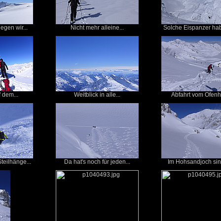
egen wir...
Nicht mehr alleine...
Solche Eispanzer habe
f dem...
Weitblick in alle...
Abfahrt vom Ofenho
teilhänge...
Da hat's noch für jeden...
Im Hohsandjoch sind