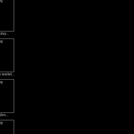
day...
wartet...
des...