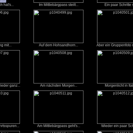
 hat's...
Im Mittlebärgpass steilt...
Ein paar Schritte s
g mit...
Auf dem Hohsandhorn...
Aber ein Gruppenfoto 
eder ganz...
Am nächsten Morgen...
Morgenlicht in Ita
rtsspuren...
Am Mittlebärgpass geht's...
Wieder ein paar Schr