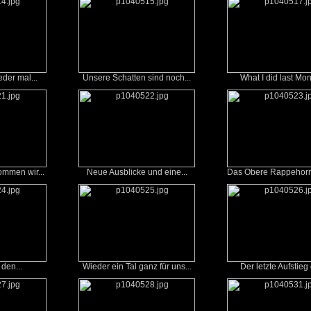
eder mal...
Unsere Schatten sind noch...
What I did last Mon
ommen wir...
Neue Ausblicke und eine...
Das Obere Rappehorn 
den...
Wieder ein Tal ganz für uns...
Der letzte Aufstieg 