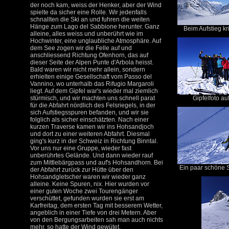
der noch kam, weiss der Henker, aber der Wind
spielte da sicher eine Rolle. Wir jedenfalls
schnallten die Ski an und fuhren die weiten
Hänge zum Lago del Sabbione herunter. Ganz
Beim Aufstieg kri
alleine, alles weiss und unberührt wie im
Hochwinter, eine unglaubliche Atmosphäre. Auf
dem See zogen wir die Felle auf und
anschliessend Richtung Ofenhorn, das auf
dieser Seite der Alpen Punte d'Arbola heisst.
Bald waren wir nicht mehr allein, sondern
erhielten einige Gesellschaft vom Passo del
Vannino, wo unterhalb das Rifugio Margaroli
liegt. Auf dem Gipfel war's wieder mal ziemlich
stürmisch, und wir machten uns schnell parat
Gipfelfoto au
für die Abfahrt nördlich des Felsriegels, in der
sich Aufstiegsspuren befanden, und wir sie
folglich als sicher einschätzten. Nach einer
kurzen Traverse kamen wir ins Hohsandjoch
und dort zu einer weiteren Abfahrt. Diesmal
ging's kurz in der Schweiz in Richtung Binntal.
Vor uns nur eine Gruppe, wieder fast
unberührtes Gelände. Und dann wieder rauf
zum Mittlebärgpass und auf's Hohsandhorn. Bei
Ein paar schöne S
der Abfahrt zurück zur Hütte über den
Hohsandgletscher waren wir wieder ganz
alleine. Keine Spuren, nix. Hier wurden vor
einer guten Woche zwei Tourengänger
verschüttet, gefunden wurden sie erst am
Karfreitag, dem ersten Tag mit besserem Wetter,
angeblich in einer Tiefe von drei Metern. Aber
von den Bergungsarbeiten sah man auch nichts
mehr, so hatte der Wind gewütet.