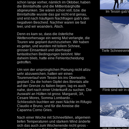
schon lange vorher, nämlich im Oktober, haben
die Binntalhütte und die Mittlenbärghütte
abgewunken. Sie wären schon voll, bzw. die
Im Tessin gab's
Binntalhütte wusste das gar nicht erst genau,
und erst nach häufigem Nachfragen gab's den
negativen Bescheid. Nachher waren sie fast
leer, und wir woanders. Ätsch.
Denn es kam so, dass die österliche
Wettervorhersage ein wenig Mut verlangte, die
Touren wie geplant durchzuziehen. Wir haben
es getan, und wurden mit tollem Schnee,
grosser Einsamkeit und überhaupt
Tiefe Schneever
fantastischen Bedingungen belohnt. Wer
daheim blieb, hatte eine Fehlentscheidung
getroffen.
Um von der ursprünglichen Planung nicht allzu
sehr abzuweichen, hatten wir einen
Tourenverlauf vom Tessin bis ins Oberwallis
geplant. Da die hohen Gipfel des Binntals alle
auf der Grenze zu Italien liegen, lag es auch
nahe, dort nach einer Unterkunft zu suchen. Die
Flink sind wir in 
Auswahl an Hütten ist gross: Margaroli, 3A,
Cesare Mores, Somma Lombardo...
Schliesslich buchten wir zwei Nächte im Rifugio
Claudio e Bruno, und für die Anreise die
Capanna Corno Gries.
Nach einer Woche mit Schneefällen, allgemein
tiefen Temperaturen und starkem Wind änderte
sich das auch zum Wochenende nicht gross -