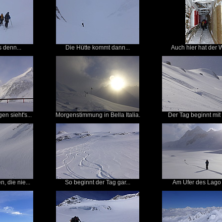
s denn...
Die Hütte kommt dann...
Auch hier hat der W
n sieht's...
Morgenstimmung in Bella Italia.
Der Tag beginnt mit e
, die nie...
So beginnt der Tag gar...
Am Ufer des Lago d