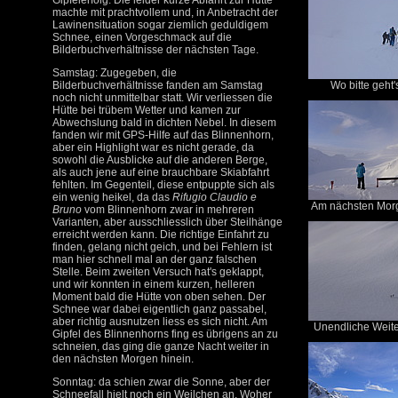
Gipfelerfolg. Die leider kurze Abfahrt zur Hütte
machte mit prachtvollem und, in Anbetracht der
Lawinensituation sogar ziemlich geduldigem
Schnee, einen Vorgeschmack auf die
Bilderbuchverhältnisse der nächsten Tage.
Samstag: Zugegeben, die
Bilderbuchverhältnisse fanden am Samstag
Wo bitte geht'
noch nicht unmittelbar statt. Wir verliessen die
Hütte bei trübem Wetter und kamen zur
Abwechslung bald in dichten Nebel. In diesem
fanden wir mit GPS-Hilfe auf das Blinnenhorn,
aber ein Highlight war es nicht gerade, da
sowohl die Ausblicke auf die anderen Berge,
als auch jene auf eine brauchbare Skiabfahrt
fehlten. Im Gegenteil, diese entpuppte sich als
ein wenig heikel, da das
Rifugio Claudio e
Am nächsten Morge
Bruno
vom Blinnenhorn zwar in mehreren
Varianten, aber ausschliesslich über Steilhänge
erreicht werden kann. Die richtige Einfahrt zu
finden, gelang nicht geich, und bei Fehlern ist
man hier schnell mal an der ganz falschen
Stelle. Beim zweiten Versuch hat's geklappt,
und wir konnten in einem kurzen, helleren
Moment bald die Hütte von oben sehen. Der
Schnee war dabei eigentlich ganz passabel,
aber richtig ausnutzen liess es sich nicht. Am
Unendliche Weiten
Gipfel des Blinnenhorns fing es übrigens an zu
schneien, das ging die ganze Nacht weiter in
den nächsten Morgen hinein.
Sonntag: da schien zwar die Sonne, aber der
Schneefall hielt noch ein Weilchen an. Woher