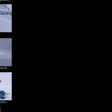
erührt...
.
auch...
icht...