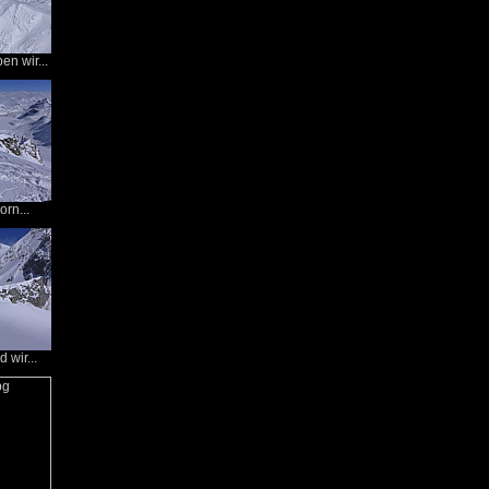
n wir...
rn...
 wir...