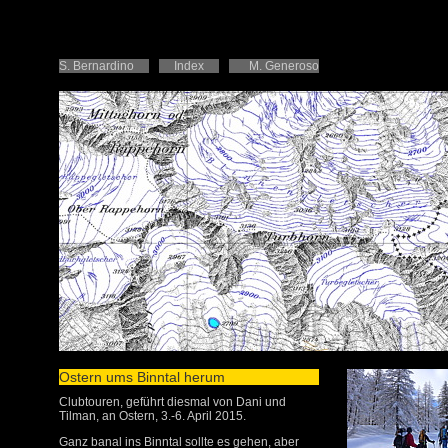
S. Bernardino
Index
M. Generoso
Ostern ums Binntal herum
Clubtouren, geführt diesmal von Dani und
Tilman, an Ostern, 3.-6. April 2015.
Ganz banal ins Binntal sollte es gehen, aber