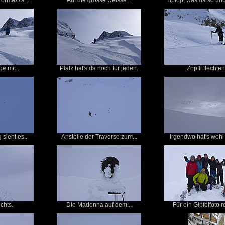
 Formazza...
Auf die grosse weisse...
Tiptop, was da so unb
e mit...
Platz hat's da noch für jeden.
Zöpfli flechten
sieht es...
Anstelle der Traverse zum...
Irgendwo hat's wohl 
chts.
Die Madonna auf dem...
Für ein Gipfelfoto re