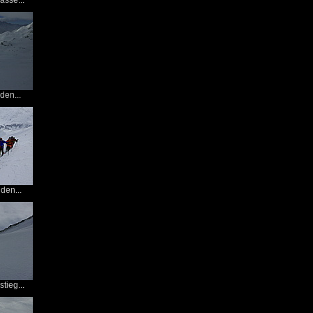
asse...
 den...
den...
tieg...