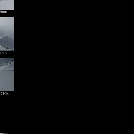
chon...
die...
zdem...