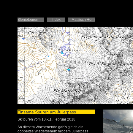
Bleniotouren
Index
Mattjisch Horn
Einsame Spuren am Julierpass
Skitouren vom 10.-11. Februar 2018.
An diesem Wochenende gab's gleich ein
doppeltes Wiedersehen: mit dem Julierpass