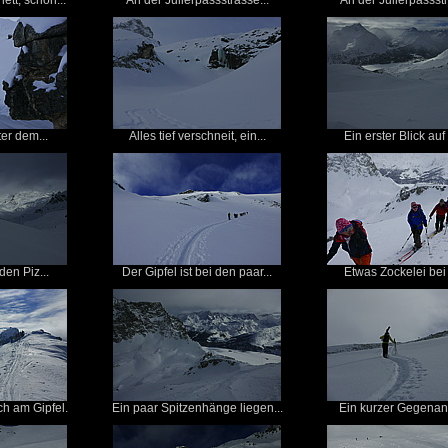
tt, schon...
An der Julierpassstrasse...
An der Julierpassstr
er dem...
Alles tief verschneit, ein...
Ein erster Blick auf
den Piz...
Der Gipfel ist bei den paar...
Etwas Zockelei bei 
ch am Gipfel.
Ein paar Spitzenhänge liegen...
Ein kurzer Gegenans